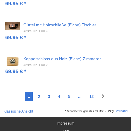
69,95
€
*
Gürtel mit Holzschließe (Eiche) Tischler
Artikel-Nr.: P0062
69,95
€
*
Koppelschloss aus Holz (Eiche) Zimmerer
Artikel-Nr.: P0068
69,95
€
*
1
2
3
4
5
...
12
*
., zzgl.
Versand
Klassische Ansicht
Steuerbefreit gemäß § 19 UStG
Impressum