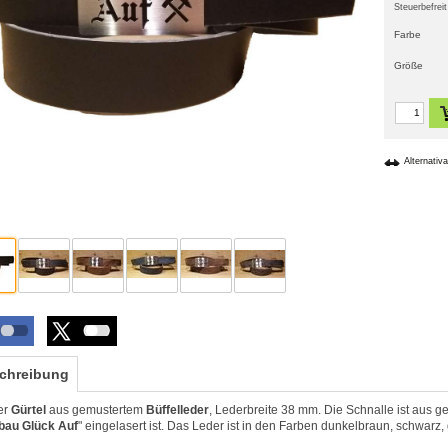
Steuerbefre
Farbe
Größe
chreibung
er
Gürtel
aus gemustertem
Büffelleder
, Lederbreite 38 mm. Die Schnalle ist aus g
bau Glück Auf
" eingelasert ist. Das Leder ist in den Farben dunkelbraun, schwarz, 