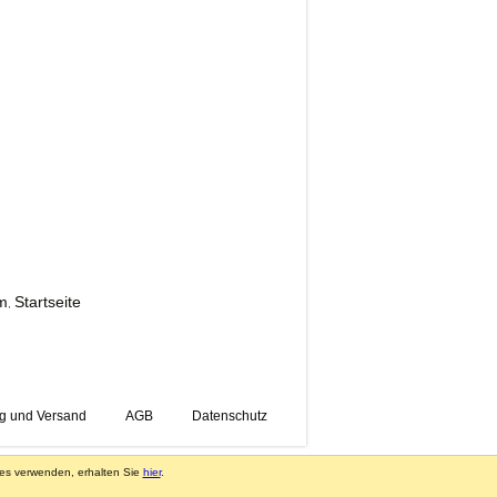
em
Startseite
,
ng und Versand
AGB
Datenschutz
ies verwenden, erhalten Sie
hier
.