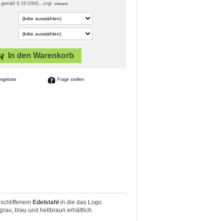
it gemäß § 19 UStG
., zzgl.
Versand
In den Warenkorb
Frage stellen
eschliffenem
Edelstahl
in die das Logo
grau, blau und hellbraun erhältlich.