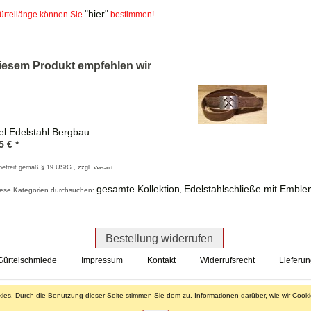
"hier"
Gürtellänge können Sie
bestimmen!
iesem Produkt empfehlen wir
el Edelstahl Bergbau
5
€
*
befreit gemäß § 19 UStG
., zzgl.
Versand
gesamte Kollektion
Edelstahlschließe mit Embl
iese Kategorien durchsuchen:
,
Bestellung widerrufen
 Gürtelschmiede
Impressum
Kontakt
Widerrufsrecht
Lieferu
es. Durch die Benutzung dieser Seite stimmen Sie dem zu. Informationen darüber, wie wir Cook