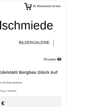
Ihr Warenkorb ist leer.
elschmiede
BILDERGALERIE
Drucken
Edelstahl Bergbau Glück Auf
tzt als Erster bewerten
 Tagen lieferbar
€