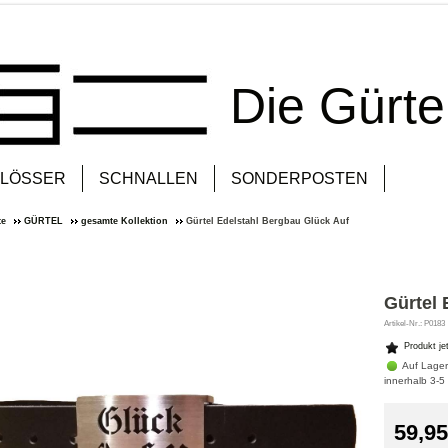
Die Gürt
LÖSSER
SCHNALLEN
SONDERPOSTEN
te
GÜRTEL
gesamte Kollektion
Gürtel Edelstahl Bergbau Glück Auf
Gürtel 
Artikel-Nr.: P0183
Produkt je
Auf Lager
innerhalb 3-5
59,95