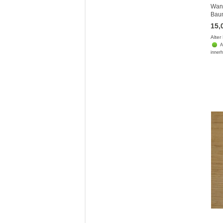
Wand
Baum
15,
Alter
A
innerh