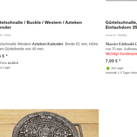
telschnalle / Buckle / Western / Azteken
Gürtelschnalle,
ender
Einfachdorn 3
-Nr.: P0151
Artikel-Nr.: P0259[1]
elschnalle Western
Azteken Kalender
, Breite 91 mm, Höhe
Massive Edelstahl-G
m Gürtelbreite von 40 mm.
von 35 mm. Außenmaße
Wichtig! Sonderpre
5
€
*
7,00
€
*
 Preis
11,95 €
uf Lager
Auf Lager
innerhalb 1-3 Tagen liefe