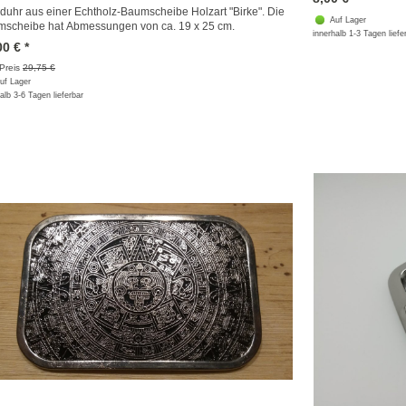
uhr aus einer Echtholz-Baumscheibe Holzart "Birke". Die
Auf Lager
scheibe hat Abmessungen von ca. 19 x 25 cm.
innerhalb 1-3 Tagen liefe
00
€
*
 Preis
29,75 €
uf Lager
alb 3-6 Tagen lieferbar