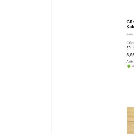
Gür
Kal
Artikel
Gürt
59 m
6,9
Alter
A