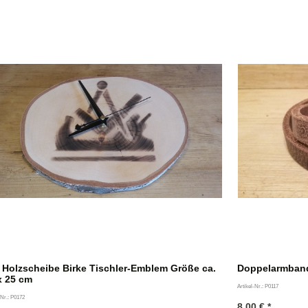
rift
 Holzscheibe Birke Tischler-Emblem Größe ca.
Doppelarmband
x 25 cm
Artikel-Nr.: P0117
-Nr.: P0172
8,00
€
*