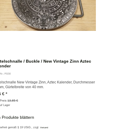
telschnalle / Buckle / New Vintage Zinn Aztec
ender
-Nr.: P0150
elschnalle New Vintage Zinn, Aztec Kalender, Durchmesser
m, Gürtelbreite von 40 mm.
5
€
*
 Preis
13,85 €
uf Lager
 Produkte blättern
befreit gemäß § 19 UStG
., zzgl.
Versand