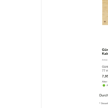
Gür
Kal
Artikel
Gürt
77 m
7,9
Alter
A
Durch
*
Steuer