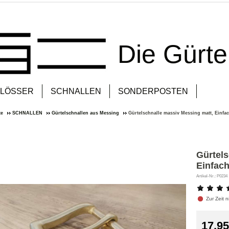
Die Gürt
LÖSSER
SCHNALLEN
SONDERPOSTEN
te
SCHNALLEN
Gürtelschnallen aus Messing
Gürtelschnalle massiv Messing matt, Einf
Gürtels
Einfac
Artikel-Nr.: P0234
Zur Zeit ni
17,95