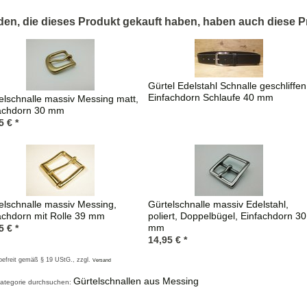
en, die dieses Produkt gekauft haben, haben auch diese P
rift
Gürtel Edelstahl Schnalle geschliffen
Einfachdorn Schlaufe 40 mm
elschnalle massiv Messing matt,
achdorn 30 mm
5
€
*
elschnalle massiv Messing,
Gürtelschnalle massiv Edelstahl,
achdorn mit Rolle 39 mm
poliert, Doppelbügel, Einfachdorn 30
mm
5
€
*
14,95
€
*
befreit gemäß § 19 UStG
., zzgl.
Versand
Gürtelschnallen aus Messing
ategorie durchsuchen: