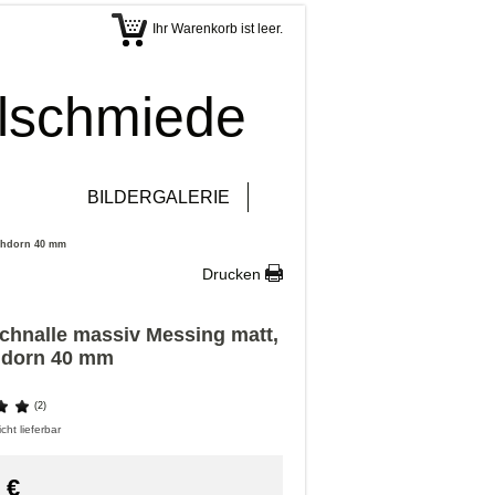
Ihr Warenkorb ist leer.
elschmiede
BILDERGALERIE
achdorn 40 mm
Drucken
chnalle massiv Messing matt,
hdorn 40 mm
(2)
cht lieferbar
€