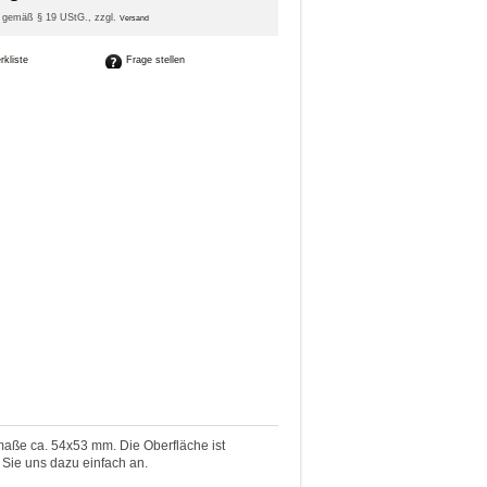
it gemäß § 19 UStG
., zzgl.
Versand
Frage stellen
nmaße ca. 54x53 mm. Die Oberfläche ist
 Sie uns dazu einfach an.