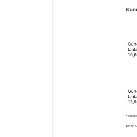
Kund
Übersch
1
Gürt
Einf
10,6
Gürt
Einf
12,9
*
Steuer
Diese K