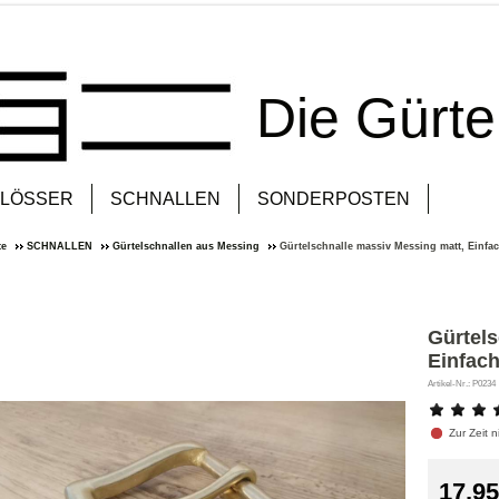
Die Gürt
LÖSSER
SCHNALLEN
SONDERPOSTEN
te
SCHNALLEN
Gürtelschnallen aus Messing
Gürtelschnalle massiv Messing matt, Einf
Gürtels
Einfac
Artikel-Nr.: P0234
Zur Zeit ni
17,95