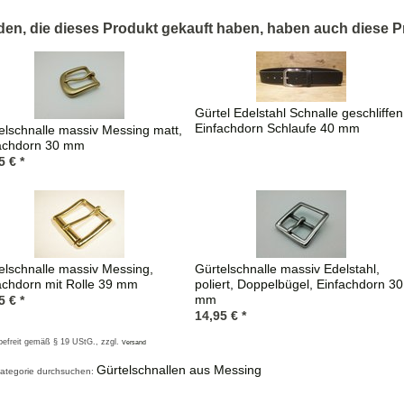
en, die dieses Produkt gekauft haben, haben auch diese P
rift
Gürtel Edelstahl Schnalle geschliffen
Einfachdorn Schlaufe 40 mm
elschnalle massiv Messing matt,
achdorn 30 mm
5
€
*
elschnalle massiv Messing,
Gürtelschnalle massiv Edelstahl,
achdorn mit Rolle 39 mm
poliert, Doppelbügel, Einfachdorn 30
mm
5
€
*
14,95
€
*
befreit gemäß § 19 UStG
., zzgl.
Versand
Gürtelschnallen aus Messing
ategorie durchsuchen: