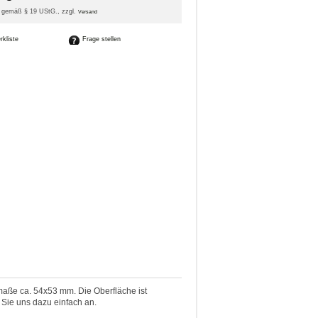
it gemäß § 19 UStG
., zzgl.
Versand
Frage stellen
nmaße ca. 54x53 mm. Die Oberfläche ist
 Sie uns dazu einfach an.