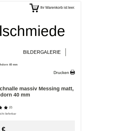
Ihr Warenkorb ist leer.
elschmiede
BILDERGALERIE
achdorn 40 mm
Drucken
chnalle massiv Messing matt,
hdorn 40 mm
(2)
cht lieferbar
€